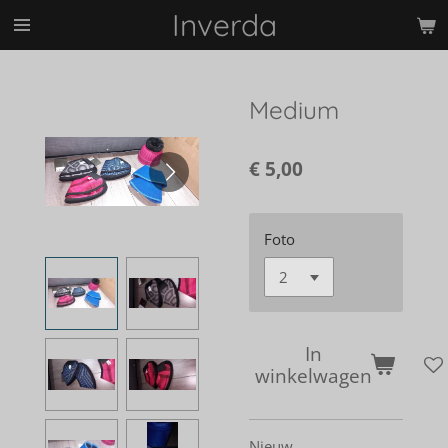
Inverda
Ga
direct
naar
de
Medium
hoofdinhoud
€ 5,00
Foto
In
winkelwagen
Nieuw