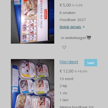
€ 5,00
€ 7,95
6 smaken
Houdbaar 2027
Bekijk details
In winkelwagen
Nierdieet
Sale!
€ 12,00
€ 18,00
10 eend
2 kip
1 vis
1 lam
Minima houdbaar tot