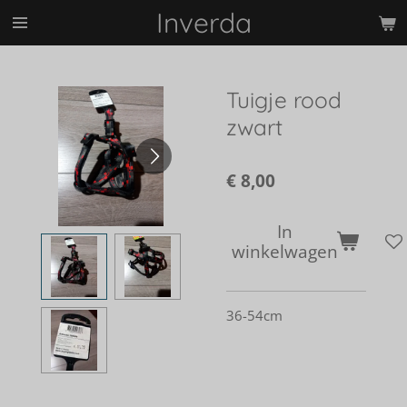
Inverda
Ga
direct
naar
de
Tuigje rood
hoofdinhoud
zwart
€ 8,00
In
winkelwagen
36-54cm