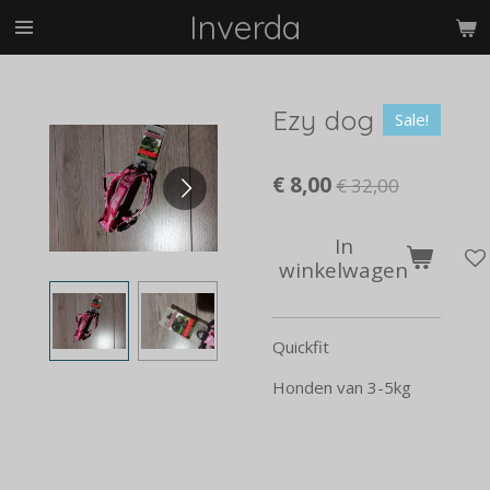
Inverda
Ga
direct
naar
de
Ezy dog
hoofdinhoud
Sale!
€ 8,00
€ 32,00
In
winkelwagen
Quickfit
Honden van 3-5kg