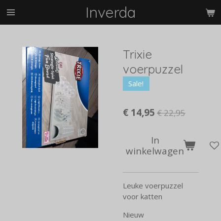
Inverda
Ga
direct
naar
de
Trixie
hoofdinhoud
voerpuzzel
Sale!
€ 14,95
€ 22,95
In
winkelwagen
Leuke voerpuzzel
voor katten
Nieuw