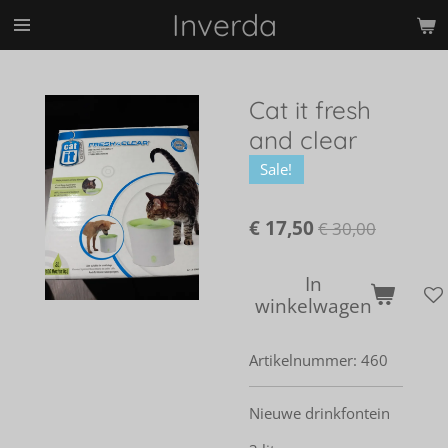
Inverda
Ga
direct
naar
de
Cat it fresh
hoofdinhoud
and clear
Sale!
€ 17,50
€ 30,00
In
winkelwagen
Artikelnummer:
460
Nieuwe drinkfontein