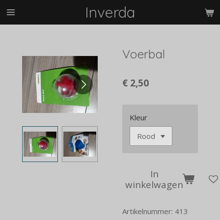
Inverda
Ga
direct
naar
de
Voerbal
hoofdinhoud
€ 2,50
Kleur
In
winkelwagen
Artikelnummer:
413