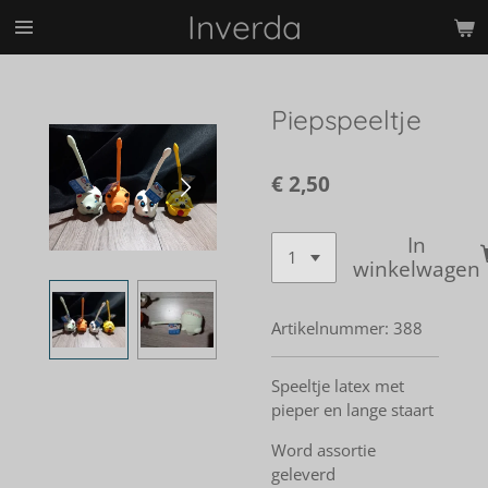
Inverda
Ga
direct
naar
de
Piepspeeltje
hoofdinhoud
€ 2,50
In
winkelwagen
Artikelnummer:
388
Speeltje latex met
pieper en lange staart
Word assortie
geleverd