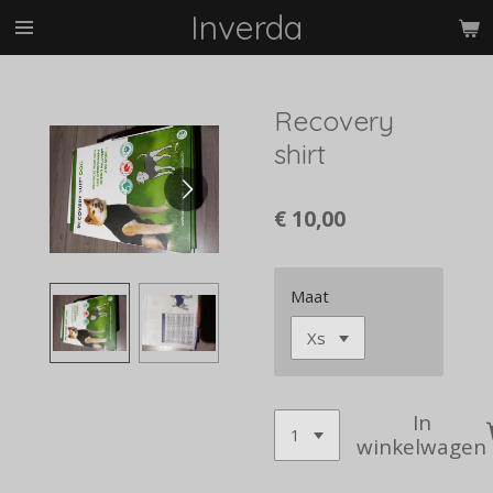
Inverda
Ga
direct
naar
de
Recovery
hoofdinhoud
shirt
€ 10,00
Maat
In
winkelwagen