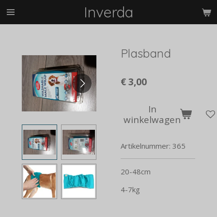
Inverda
Ga
direct
naar
de
Plasband
hoofdinhoud
€ 3,00
In
winkelwagen
Artikelnummer:
365
20-48cm
4-7kg