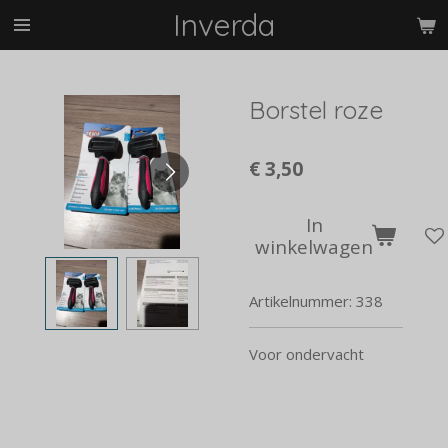
Inverda
Ga
direct
naar
de
Borstel roze
hoofdinhoud
€ 3,50
In
winkelwagen
Artikelnummer:
338
Voor ondervacht