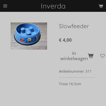
Inverda
Ga
direct
naar
de
Slowfeeder
hoofdinhoud
€ 4,00
In
winkelwagen
Artikelnummer:
311
Trixie 16.5cm