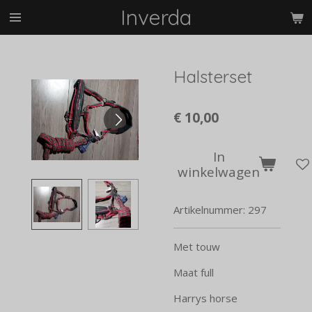
Inverda
Ga
direct
naar
de
Halsterset
hoofdinhoud
€ 10,00
In
winkelwagen
Artikelnummer:
297
Met touw
Maat full
Harrys horse