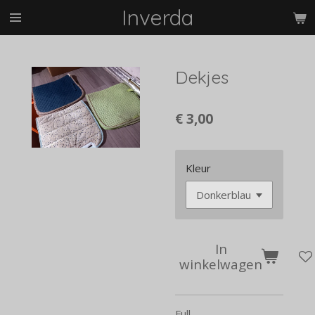
Inverda
Ga
direct
naar
de
Dekjes
hoofdinhoud
€ 3,00
Kleur
In
winkelwagen
Full