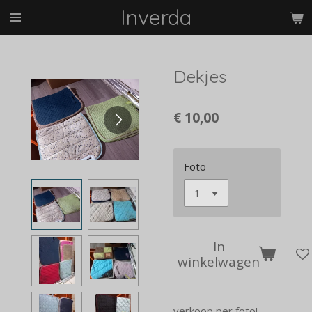
Inverda
Ga
direct
naar
de
Dekjes
hoofdinhoud
€ 10,00
Foto
In
winkelwagen
verkoop per foto!