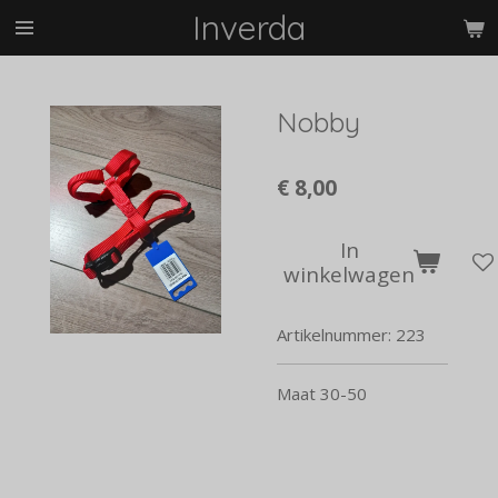
Inverda
Ga
direct
naar
de
Nobby
hoofdinhoud
€ 8,00
In
winkelwagen
Artikelnummer:
223
Maat 30-50