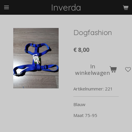
Inverda
Ga
direct
naar
de
Dogfashion
hoofdinhoud
€ 8,00
In
winkelwagen
Artikelnummer:
221
Blauw
Maat 75-95