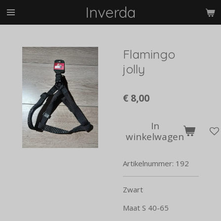
Inverda
Ga
direct
naar
de
Flamingo
hoofdinhoud
jolly
€ 8,00
In
winkelwagen
Artikelnummer:
192
Zwart
Maat S 40-65