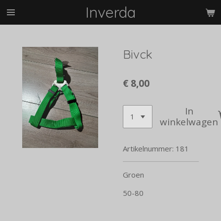
Inverda
Ga
direct
naar
de
Bivck
hoofdinhoud
€ 8,00
In
winkelwagen
Artikelnummer:
181
Groen
50-80