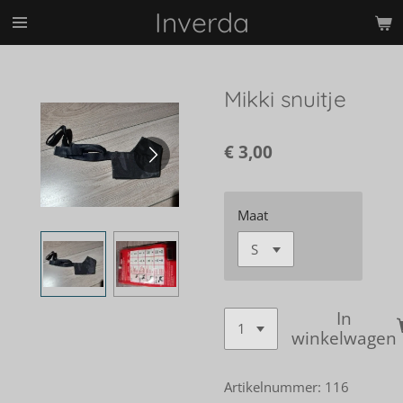
Inverda
Ga
direct
naar
de
Mikki snuitje
hoofdinhoud
€ 3,00
Maat
In
winkelwagen
Artikelnummer:
116