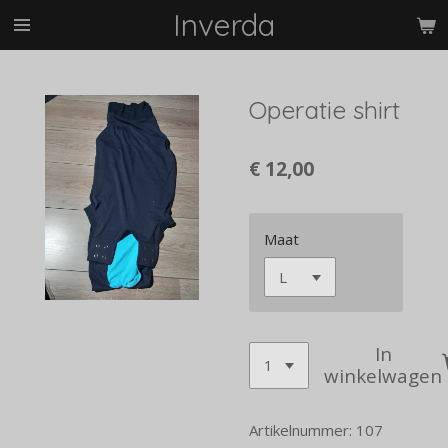
Inverda
Ga
direct
naar
de
Operatie shirt
hoofdinhoud
€ 12,00
Maat
In
winkelwagen
Artikelnummer:
107