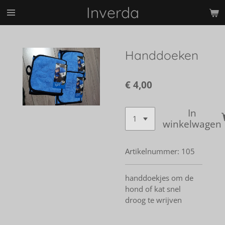
Inverda
Ga
direct
naar
de
Handdoeken
hoofdinhoud
€ 4,00
In
winkelwagen
Artikelnummer:
105
handdoekjes om de
hond of kat snel
droog te wrijven