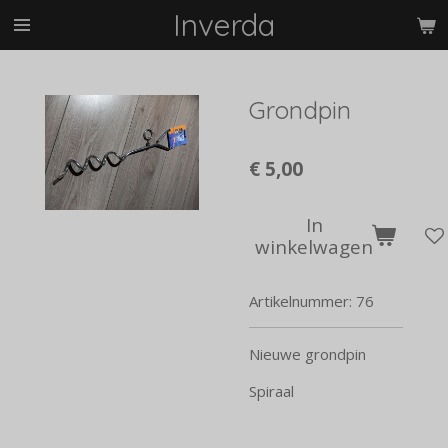
Inverda
Ga
direct
naar
de
Grondpin
hoofdinhoud
€ 5,00
In
winkelwagen
Artikelnummer:
76
Nieuwe grondpin
Spiraal