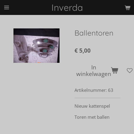
Inverda
Ga
direct
naar
de
Ballentoren
hoofdinhoud
€ 5,00
In
winkelwagen
Artikelnummer:
63
Nieuw kattenspel
Toren met ballen