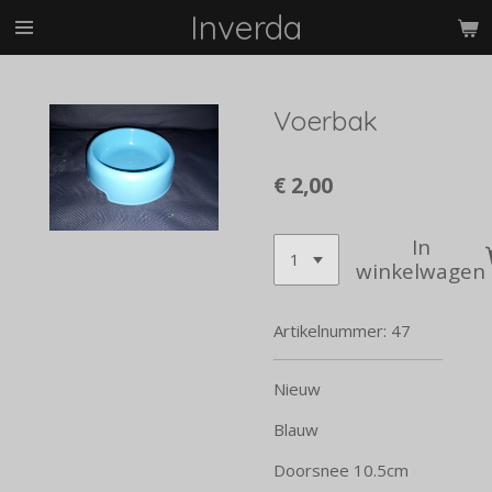
Inverda
Ga
direct
naar
de
Voerbak
hoofdinhoud
€ 2,00
In
winkelwagen
Artikelnummer:
47
Nieuw
Blauw
Doorsnee 10.5cm